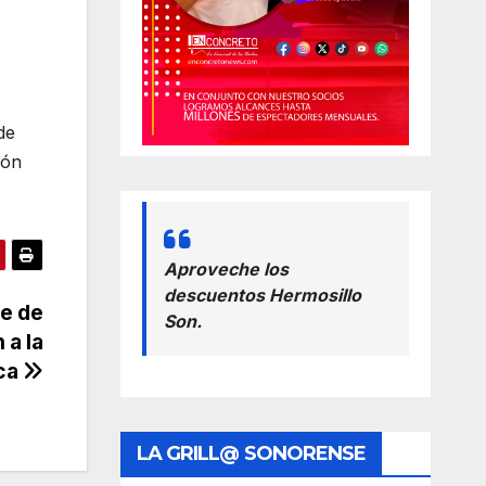
de
ión
Aproveche los
descuentos Hermosillo
re de
Son.
 a la
ica
LA GRILL@ SONORENSE