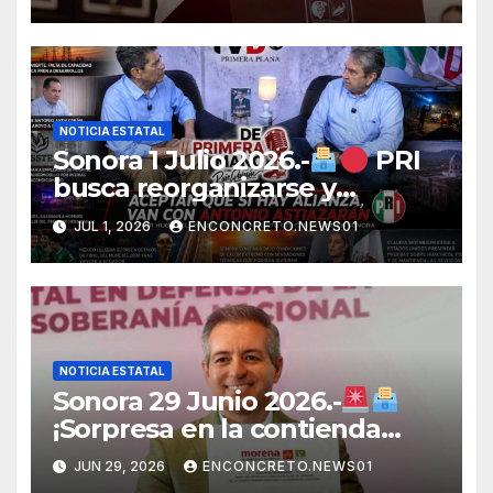
manufacturero durante 2026
NOTICIA ESTATAL
Sonora 1 Julio 2026.-
PRI
busca reorganizarse y
fortalecer una alianza
JUL 1, 2026
ENCONCRETO.NEWS01
opositora rumbo a 2027 en
Sonora
NOTICIA ESTATAL
Sonora 29 Junio 2026.-
¡Sorpresa en la contienda
rumbo a 2027! Omar Del Valle
JUN 29, 2026
ENCONCRETO.NEWS01
entra de última hora a la