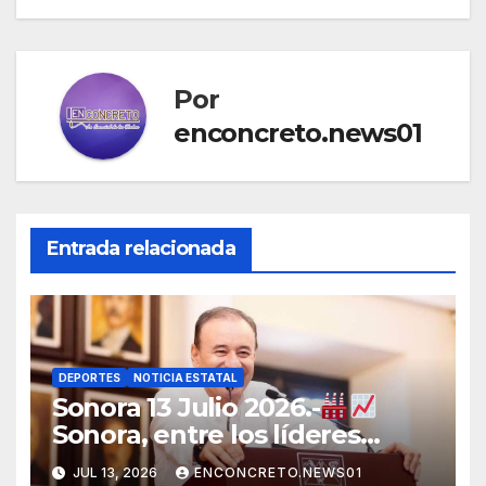
Por
enconcreto.news01
Entrada relacionada
DEPORTES
NOTICIA ESTATAL
Sonora 13 Julio 2026.-
Sonora, entre los líderes
nacionales en crecimiento
JUL 13, 2026
ENCONCRETO.NEWS01