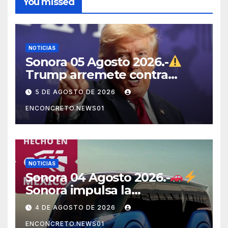
You missed
NOTICIAS
Sonora 05 Agosto 2026.-
Trump arremete contra
México, Canadá y otras
5 DE AGOSTO DE 2026
potencias por supuestos
ENCONCRETO.NEWS01
abusos comerciales
NOTICIAS
Sonora 04 Agosto 2026.-
Sonora impulsa la
electromovilidad con
4 DE AGOSTO DE 2026
«Beyond», un vehículo
ENCONCRETO.NEWS01