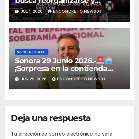
busca reorganizarse y
fortalecer una alianza
JUL 1, 2026
ENCONCRETO.NEWS01
opositora rumbo a 2027 en
Sonora
NOTICIA ESTATAL
Sonora 29 Junio 2026.-
¡Sorpresa en la contienda
rumbo a 2027! Omar Del Valle
JUN 29, 2026
ENCONCRETO.NEWS01
entra de última hora a la
carrera en Sonora
Deja una respuesta
Tu dirección de correo electrónico no será