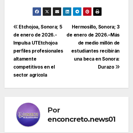
Navegación
Etchojoa, Sonora; 5
Hermosillo, Sonora; 3
de enero de 2026.-
de enero de 2026.–Más
de
Impulsa UTEtchojoa
de medio millón de
entradas
perfiles profesionales
estudiantes recibirán
altamente
una beca en Sonora:
competitivos en el
Durazo
sector agrícola
Por
enconcreto.news01