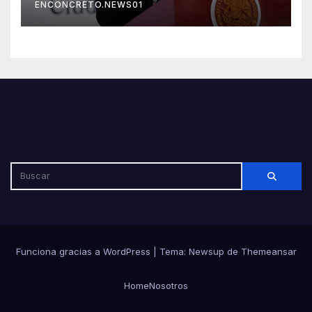
ENCONCRETO.NEWS01
libertad de expresión
Funciona gracias a WordPress
|
Tema: Newsup de
Themeansar
Home
Nosotros