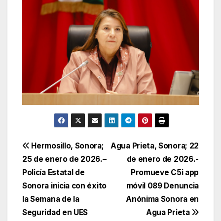
Navegación
Hermosillo, Sonora;
Agua Prieta, Sonora; 22
25 de enero de 2026.–
de enero de 2026.-
de
Policía Estatal de
Promueve C5i app
entradas
Sonora inicia con éxito
móvil 089 Denuncia
la Semana de la
Anónima Sonora en
Seguridad en UES
Agua Prieta