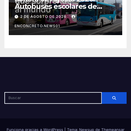
Autobuses escolares de
Japón sorprenden al mundo
2 DE AGOSTO DE 2026
por su seguridad y disciplina
ENCONCRETO.NEWS01
Funciona gracias a WordPress
|
Tema: Newsup de
Themeansar