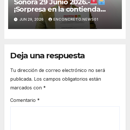
Sonora 29 Junio 2026.-
¡Sorpresa en la contienda
rumbo a 2027! Omar Del Valle
JUN 29, 2026
ENCONCRETO.NEWS01
entra de última hora a la
carrera en Sonora
Deja una respuesta
Tu dirección de correo electrónico no será
publicada.
Los campos obligatorios están
marcados con
*
Comentario
*