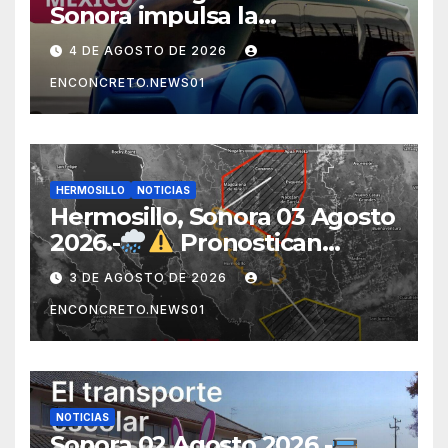
Sonora impulsa la
electromovilidad con
4 DE AGOSTO DE 2026
«Beyond», un vehículo
ENCONCRETO.NEWS01
eléctrico desarrollado junto
al ITH
HERMOSILLO
NOTICIAS
Hermosillo, Sonora 03 Agosto
2026.-
Pronostican
lluvias para Hermosillo esta
3 DE AGOSTO DE 2026
noche; norte de Sonora
ENCONCRETO.NEWS01
registra mayor potencial de
tormentas
NOTICIAS
Sonora 02 Agosto 2026.-