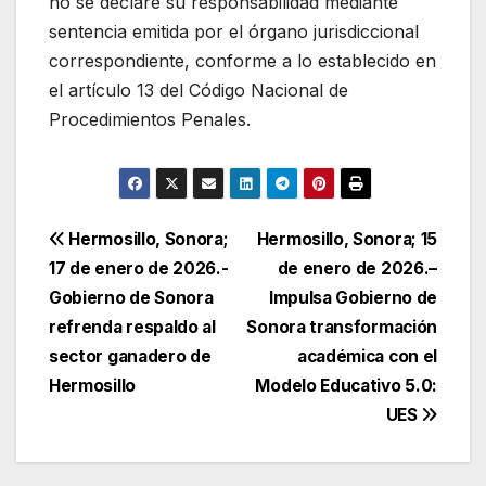
no se declare su responsabilidad mediante
sentencia emitida por el órgano jurisdiccional
correspondiente, conforme a lo establecido en
el artículo 13 del Código Nacional de
Procedimientos Penales.
Navegación
Hermosillo, Sonora;
Hermosillo, Sonora; 15
17 de enero de 2026.-
de enero de 2026.–
de
Gobierno de Sonora
Impulsa Gobierno de
entradas
refrenda respaldo al
Sonora transformación
sector ganadero de
académica con el
Hermosillo
Modelo Educativo 5.0:
UES