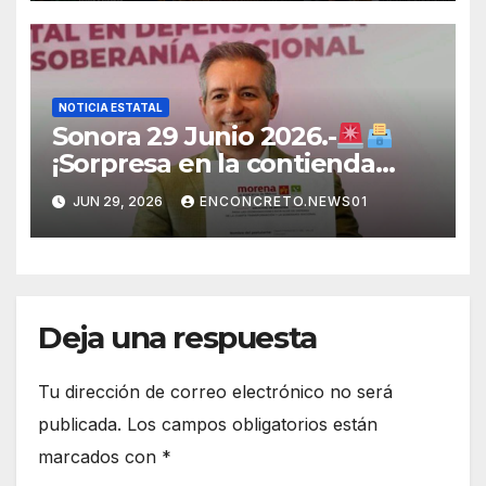
Sonora
NOTICIA ESTATAL
Sonora 29 Junio 2026.-
¡Sorpresa en la contienda
rumbo a 2027! Omar Del Valle
JUN 29, 2026
ENCONCRETO.NEWS01
entra de última hora a la
carrera en Sonora
Deja una respuesta
Tu dirección de correo electrónico no será
publicada.
Los campos obligatorios están
marcados con
*