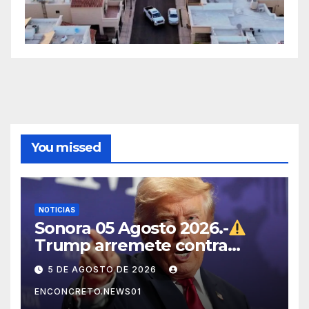
You missed
NOTICIAS
Sonora 05 Agosto 2026.-
Trump arremete contra
México, Canadá y otras
5 DE AGOSTO DE 2026
potencias por supuestos
ENCONCRETO.NEWS01
abusos comerciales