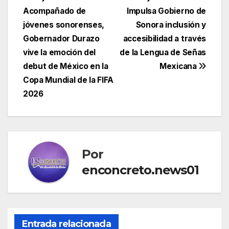
de
Acompañado de
Impulsa Gobierno de
entradas
jóvenes sonorenses,
Sonora inclusión y
Gobernador Durazo
accesibilidad a través
vive la emoción del
de la Lengua de Señas
debut de México en la
Mexicana
Copa Mundial de la FIFA
2026
Por
enconcreto.news01
Entrada relacionada