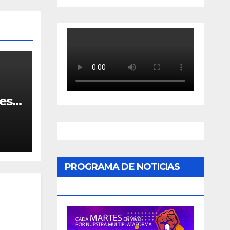
resa
 en
PROGRAMA DE NOTICIAS
«PODER CIUDADANO»