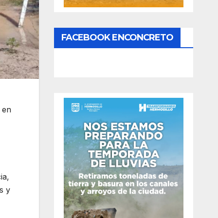
FACEBOOK ENCONCRETO
 en
ia,
s y