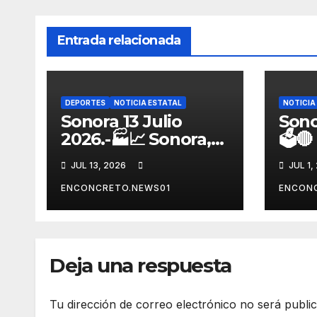
Entrada relacionada
DEPORTES
NOTICIA ESTATAL
NOTICIA
Sonora 13 Julio
Sono
2026.-🏭📈 Sonora,
🗳️
entre los líderes
reor
JUL 13, 2026
JUL 1,
nacionales en
fort
crecimiento
alia
ENCONCRETO.NEWS01
ENCON
manufacturero
rumb
durante 2026
Son
Deja una respuesta
Tu dirección de correo electrónico no será publi