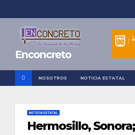
Saltar
al
contenido
Enconcreto
NOSOTROS
NOTICIA ESTATAL
NOTICIA ESTATAL
Hermosillo, Sonora