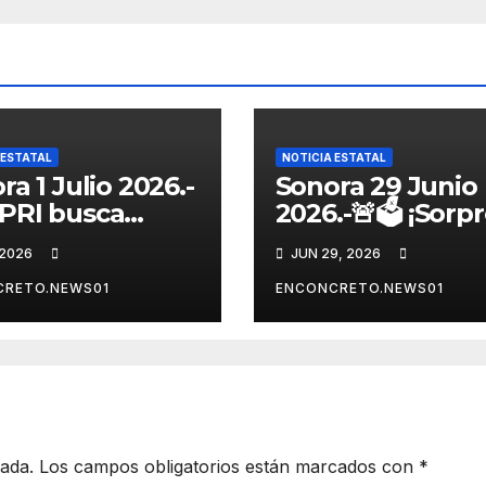
 ESTATAL
NOTICIA ESTATAL
ra 1 Julio 2026.-
Sonora 29 Junio
 PRI busca
2026.-🚨🗳️ ¡Sorp
ganizarse y
en la contienda
 2026
JUN 29, 2026
alecer una
rumbo a 2027!
nza opositora
Omar Del Valle
CRETO.NEWS01
ENCONCRETO.NEWS01
o a 2027 en
entra de última
ora
hora a la carrera
Sonora
cada.
Los campos obligatorios están marcados con
*