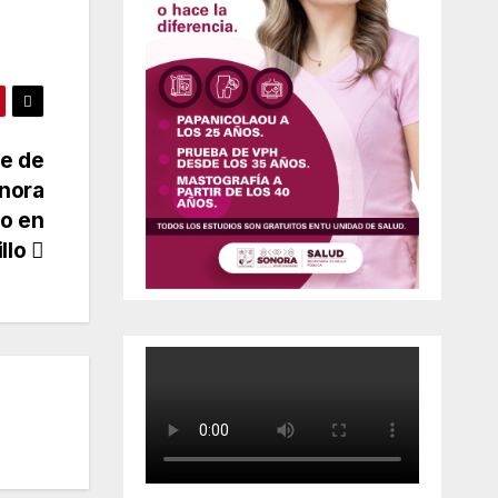
re de
onora
do en
llo