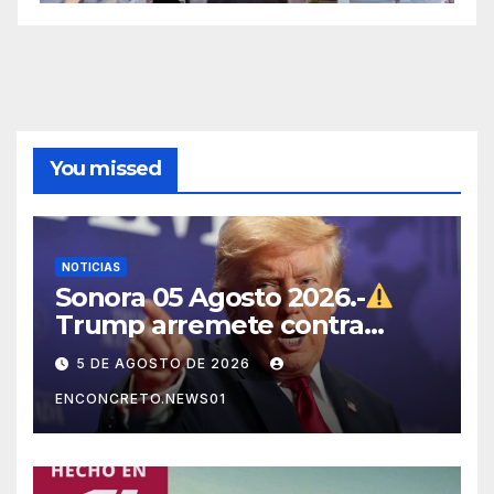
You missed
NOTICIAS
Sonora 05 Agosto 2026.-
Trump arremete contra
México, Canadá y otras
5 DE AGOSTO DE 2026
potencias por supuestos
ENCONCRETO.NEWS01
abusos comerciales