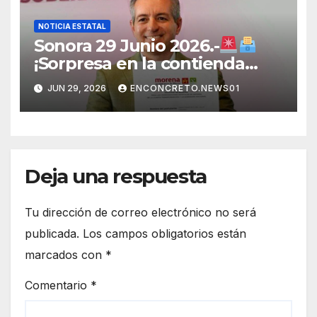
NOTICIA ESTATAL
Sonora 29 Junio 2026.-
¡Sorpresa en la contienda
rumbo a 2027! Omar Del Valle
JUN 29, 2026
ENCONCRETO.NEWS01
entra de última hora a la
carrera en Sonora
Deja una respuesta
Tu dirección de correo electrónico no será
publicada.
Los campos obligatorios están
marcados con
*
Comentario
*