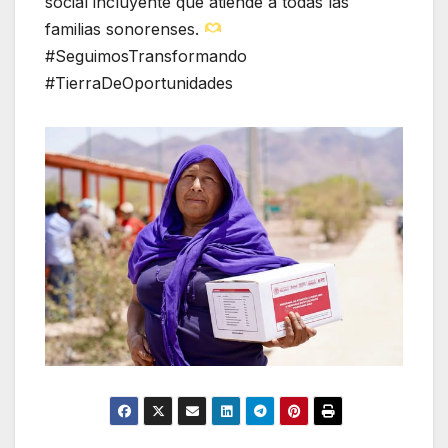
social incluyente que atiende a todas las
familias sonorenses.
#SeguimosTransformando
#TierraDeOportunidades