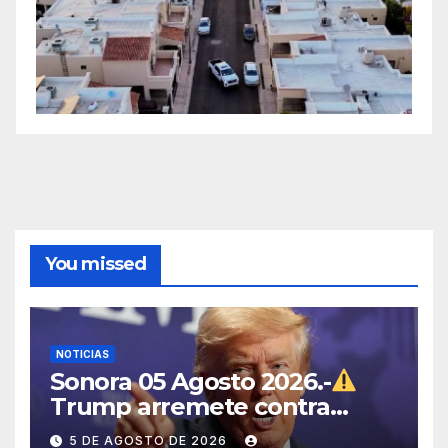
You missed
NOTICIAS
Sonora 05 Agosto 2026.-
Trump arremete contra
México, Canadá y otras
5 DE AGOSTO DE 2026