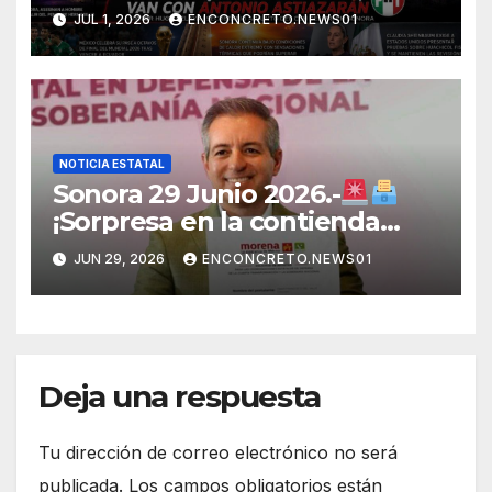
fortalecer una alianza
JUL 1, 2026
ENCONCRETO.NEWS01
opositora rumbo a 2027 en
Sonora
NOTICIA ESTATAL
Sonora 29 Junio 2026.-
¡Sorpresa en la contienda
rumbo a 2027! Omar Del Valle
JUN 29, 2026
ENCONCRETO.NEWS01
entra de última hora a la
carrera en Sonora
Deja una respuesta
Tu dirección de correo electrónico no será
publicada.
Los campos obligatorios están