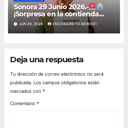
Sonora 29 Junio 2026.-
¡Sorpresa en la contienda
rumbo a 2027! Omar Del Valle
JUN 29, 2026
ENCONCRETO.NEWS01
entra de última hora a la
carrera en Sonora
Deja una respuesta
Tu dirección de correo electrónico no será
publicada.
Los campos obligatorios están
marcados con
*
Comentario
*