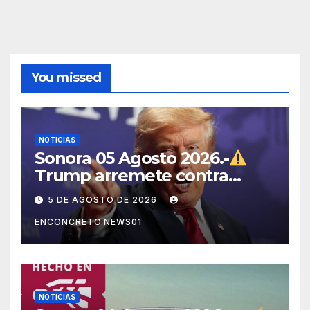
You missed
NOTICIAS
Sonora 05 Agosto 2026.-
Trump arremete contra
México, Canadá y otras
5 DE AGOSTO DE 2026
potencias por supuestos
ENCONCRETO.NEWS01
abusos comerciales
NOTICIAS