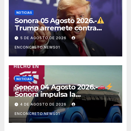
NOTICIAS
Sonora 05 Agosto 2026.-
Trump arremete contra
México, Canadá y otras
5 DE AGOSTO DE 2026
potencias por supuestos
ENCONCRETO.NEWS01
abusos comerciales
NOTICIAS
Sonora 04 Agosto 2026.-
Sonora impulsa la
electromovilidad con
4 DE AGOSTO DE 2026
«Beyond», un vehículo
ENCONCRETO.NEWS01
eléctrico desarrollado junto
al ITH