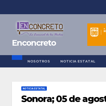
Saltar
al
contenido
Enconcreto
NOSOTROS
NOTICIA ESTATAL
NOTICIA ESTATAL
Sonora; 05 de agos