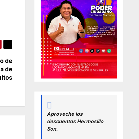
no de
ca de
uitos
Aproveche los
descuentos Hermosillo
Son.