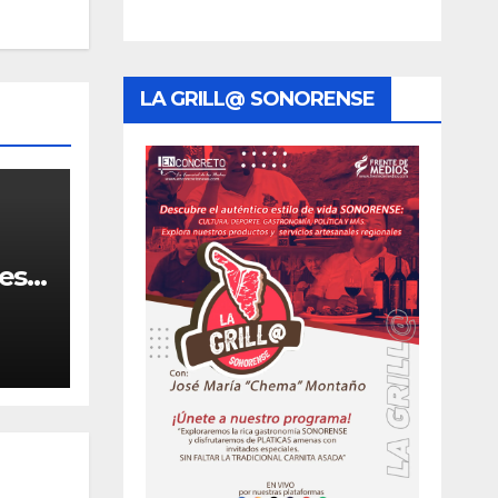
LA GRILL@ SONORENSE
resa
 en