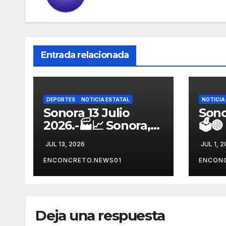
Entrada relacionada
DEPORTES
NOTICIA ESTATAL
NOTICIA
Sonora 13 Julio
Sono
2026.-🏭📈 Sonora,
🗳️
entre los líderes
reor
JUL 13, 2026
JUL 1, 
nacionales en
fort
crecimiento
alia
ENCONCRETO.NEWS01
ENCON
manufacturero
rumb
durante 2026
Son
Deja una respuesta