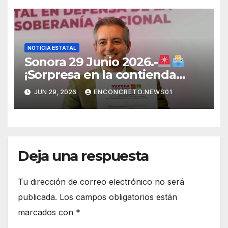
Sonora
NOTICIA ESTATAL
Sonora 29 Junio 2026.-
¡Sorpresa en la contienda
rumbo a 2027! Omar Del Valle
JUN 29, 2026
ENCONCRETO.NEWS01
entra de última hora a la
carrera en Sonora
Deja una respuesta
Tu dirección de correo electrónico no será
publicada.
Los campos obligatorios están
marcados con
*