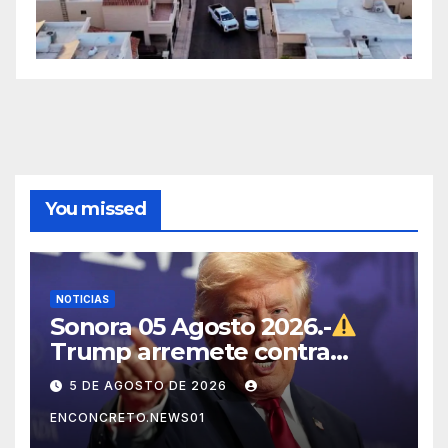
You missed
NOTICIAS
Sonora 05 Agosto 2026.-
Trump arremete contra
México, Canadá y otras
5 DE AGOSTO DE 2026
potencias por supuestos
ENCONCRETO.NEWS01
abusos comerciales