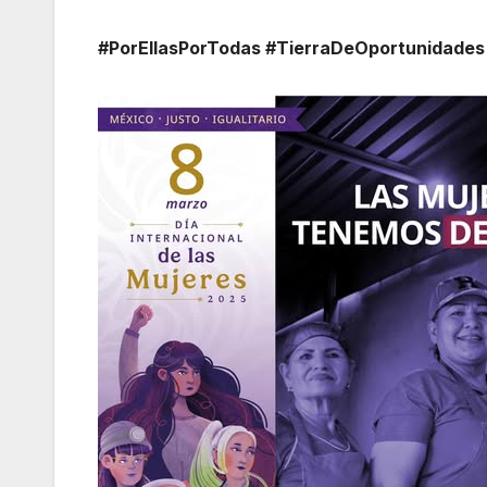
#PorEllasPorTodas #TierraDeOportunidades