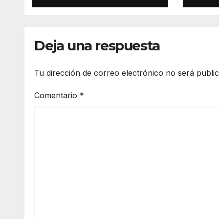
DURAZO IMPULSA
EL PROGRAMA DE
VIVIENDA PARA EL
BIENESTAR 🏘️
Deja una respuesta
👨‍👩‍👧‍👦
Tu dirección de correo electrónico no será publi
Comentario
*