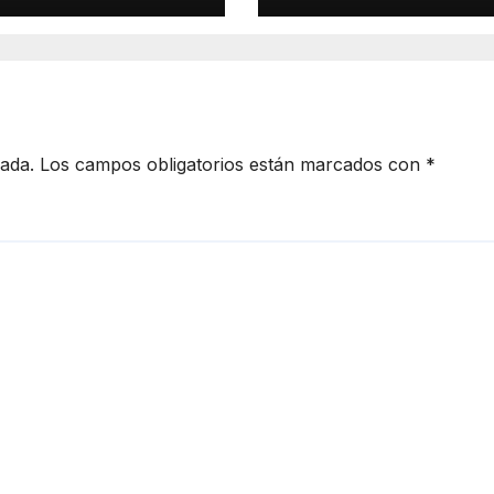
manufacturero
durante 2026
cada.
Los campos obligatorios están marcados con
*