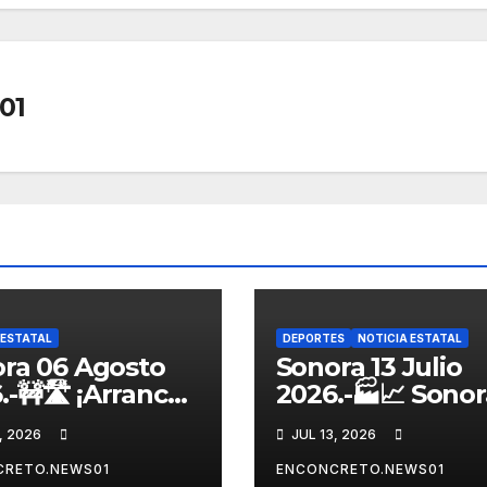
01
 ESTATAL
DEPORTES
NOTICIA ESTATAL
ra 06 Agosto
Sonora 13 Julio
.-🚧🛣️ ¡Arranca
2026.-🏭📈 Sonor
a obra
entre los líderes
, 2026
JUL 13, 2026
etera en
nacionales en
ra! 🏗️
crecimiento
CRETO.NEWS01
ENCONCRETO.NEWS01