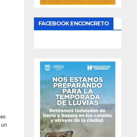
FACEBOOK ENCONCRETO
nes
 un