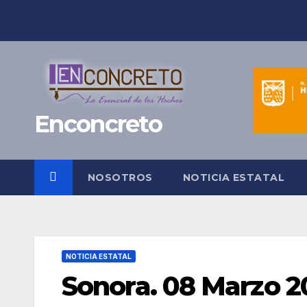
Saltar
al
contenido
Enconcreto
NOSOTROS
NOTICIA ESTATAL
NOTICIA ESTATAL
Sonora. 08 Marzo 20