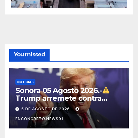
You missed
NOTICIAS
Sonora 05 Agosto 2026.-
Trump arremete contra
México, Canadá y otras
5 DE AGOSTO DE 2026
potencias por supuestos
ENCONCRETO.NEWS01
abusos comerciales