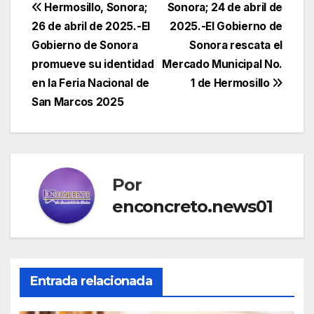
Navegación
Hermosillo, Sonora;
Sonora; 24 de abril de
26 de abril de 2025.-El
2025.-El Gobierno de
de
Gobierno de Sonora
Sonora rescata el
entradas
promueve su identidad
Mercado Municipal No.
en la Feria Nacional de
1 de Hermosillo
San Marcos 2025
Por
enconcreto.news01
Entrada relacionada