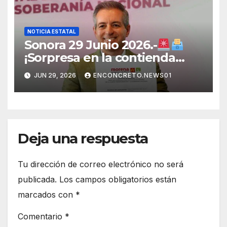
NOTICIA ESTATAL
Sonora 29 Junio 2026.-
¡Sorpresa en la contienda
rumbo a 2027! Omar Del Valle
JUN 29, 2026
ENCONCRETO.NEWS01
entra de última hora a la
carrera en Sonora
Deja una respuesta
Tu dirección de correo electrónico no será
publicada.
Los campos obligatorios están
marcados con
*
Comentario
*