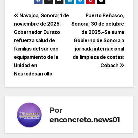
Navegación
Navojoa, Sonora; 1 de
Puerto Peñasco,
noviembre de 2025.-
Sonora; 30 de octubre
de
Gobernador Durazo
de 2025.–Se suma
entradas
refuerza salud de
Gobierno de Sonora a
familias del sur con
jornada internacional
equipamiento de la
de limpieza de costas:
Unidad en
Cobach
Neurodesarrollo
Por
enconcreto.news01