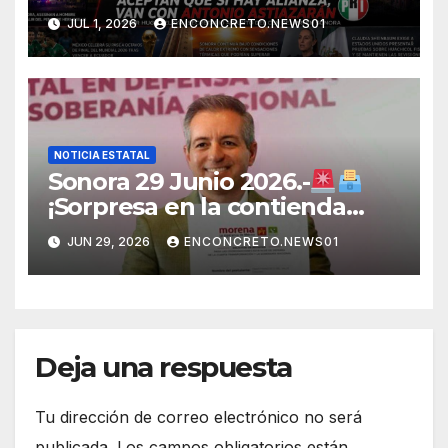
fortalecer una alianza
JUL 1, 2026
ENCONCRETO.NEWS01
opositora rumbo a 2027 en
Sonora
NOTICIA ESTATAL
Sonora 29 Junio 2026.-
¡Sorpresa en la contienda
rumbo a 2027! Omar Del Valle
JUN 29, 2026
ENCONCRETO.NEWS01
entra de última hora a la
carrera en Sonora
Deja una respuesta
Tu dirección de correo electrónico no será
publicada.
Los campos obligatorios están