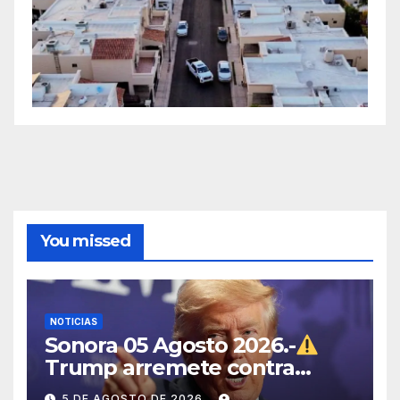
You missed
NOTICIAS
Sonora 05 Agosto 2026.-
Trump arremete contra
México, Canadá y otras
5 DE AGOSTO DE 2026