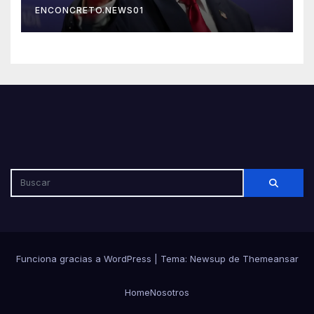
ENCONCRETO.NEWS01
abusos comerciales
Funciona gracias a WordPress
|
Tema: Newsup de
Themeansar
Home
Nosotros