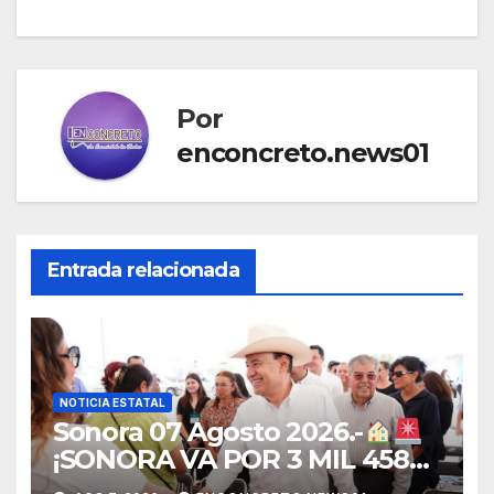
Por
enconcreto.news01
Entrada relacionada
NOTICIA ESTATAL
Sonora 07 Agosto 2026.-
¡SONORA VA POR 3 MIL 458
NUEVAS VIVIENDAS! DURAZO