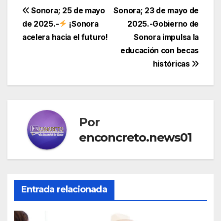
Navegación
Sonora; 25 de mayo
Sonora; 23 de mayo de
de 2025.-
¡Sonora
2025.-Gobierno de
de
acelera hacia el futuro!
Sonora impulsa la
entradas
educación con becas
históricas
Por
enconcreto.news01
Entrada relacionada