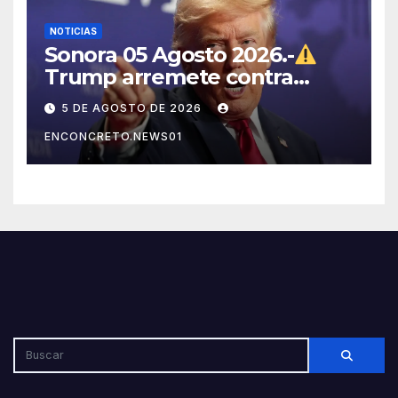
NOTICIAS
Sonora 05 Agosto 2026.-
Trump arremete contra
México, Canadá y otras
5 DE AGOSTO DE 2026
potencias por supuestos
ENCONCRETO.NEWS01
abusos comerciales