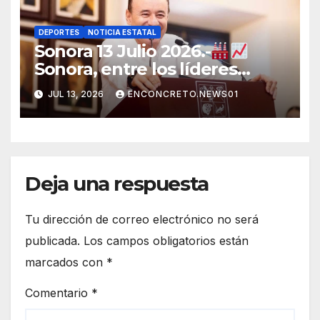
DEPORTES
NOTICIA ESTATAL
Sonora 13 Julio 2026.-
Sonora, entre los líderes
nacionales en crecimiento
JUL 13, 2026
ENCONCRETO.NEWS01
manufacturero durante 2026
Deja una respuesta
Tu dirección de correo electrónico no será
publicada.
Los campos obligatorios están
marcados con
*
Comentario
*