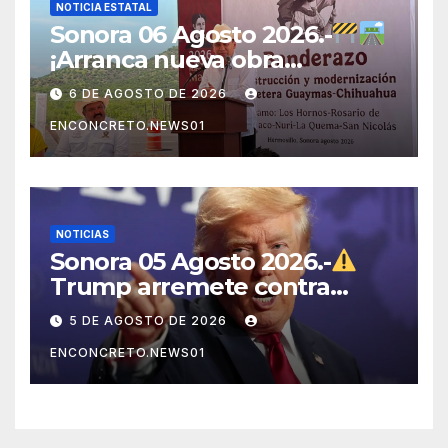
NOTICIA ESTATAL
Sonora 06 Agosto 2026.-
¡Arranca nueva obra
carretera en Sonora!
6 DE AGOSTO DE 2026
ENCONCRETO.NEWS01
NOTICIAS
Sonora 05 Agosto 2026.-
Trump arremete contra
México, Canadá y otras
5 DE AGOSTO DE 2026
potencias por supuestos
ENCONCRETO.NEWS01
abusos comerciales