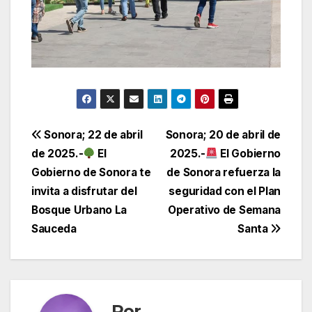
Navegación
Sonora; 22 de abril
Sonora; 20 de abril de
de 2025.-
El
2025.-
El Gobierno
de
Gobierno de Sonora te
de Sonora refuerza la
entradas
invita a disfrutar del
seguridad con el Plan
Bosque Urbano La
Operativo de Semana
Sauceda
Santa
Por