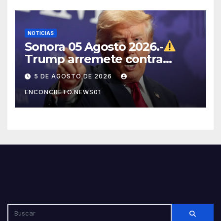
NOTICIAS
Sonora 05 Agosto 2026.-
Trump arremete contra
México, Canadá y otras
5 DE AGOSTO DE 2026
potencias por supuestos
ENCONCRETO.NEWS01
abusos comerciales