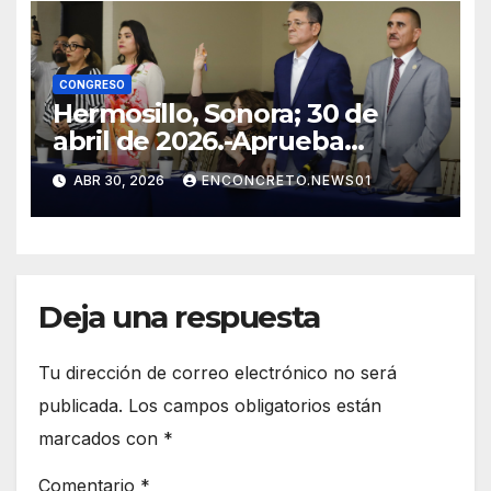
CONGRESO
Hermosillo, Sonora; 30 de
abril de 2026.-Aprueba
Congreso de Sonora ley para
ABR 30, 2026
ENCONCRETO.NEWS01
personas migrantes, atiende
amparo y concluye periodo
ordinario
Deja una respuesta
Tu dirección de correo electrónico no será
publicada.
Los campos obligatorios están
marcados con
*
Comentario
*