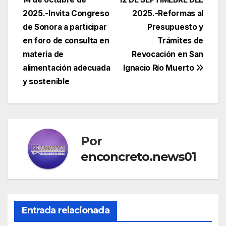
de
2025.-Invita Congreso
2025.-Reformas al
entradas
de Sonora a participar
Presupuesto y
en foro de consulta en
Trámites de
materia de
Revocación en San
alimentación adecuada
Ignacio Río Muerto
y sostenible
Por
enconcreto.news01
Entrada relacionada