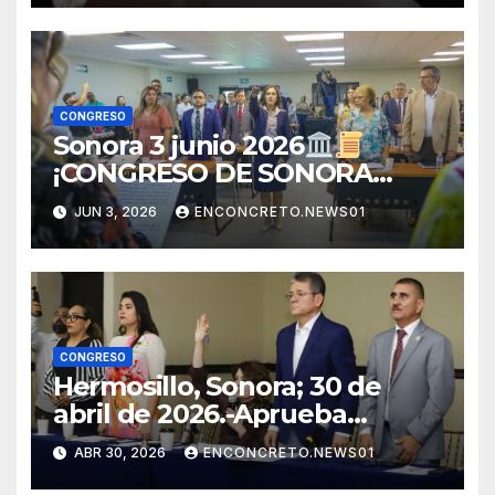
IGUALDAD DE GÉNERO!
CONGRESO
Sonora 3 junio 2026
¡CONGRESO DE SONORA
APRUEBA CAMBIOS
JUN 3, 2026
ENCONCRETO.NEWS01
ELECTORALES Y ANALIZA
NUEVAS REFORMAS!
CONGRESO
Hermosillo, Sonora; 30 de
abril de 2026.-Aprueba
Congreso de Sonora ley para
ABR 30, 2026
ENCONCRETO.NEWS01
personas migrantes, atiende