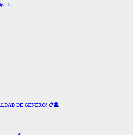
ipal
ALDAD DE GÉNERO! 📋🏛️