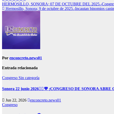
Navegación
HERMOSILLO, SONORA; 07 DE OCTUBRE DEL 2025.-Congreso de So
Hermosillo, Sonora; 9 de octubre de 2025.-Incautan binomios cani
de
entradas
Por
enconcreto.news01
Entrada relacionada
Congreso
Sin categoría
Sonora 22 junio 2026👩‍⚖️💜 ¡CONGRESO DE SONORA 
Jun 22, 2026
enconcreto.news01
Congreso