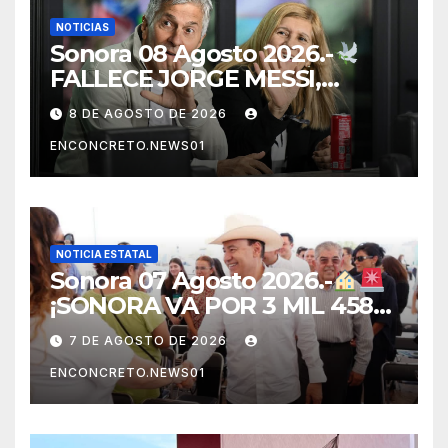
NOTICIAS
Sonora 08 Agosto 2026.-
FALLECE JORGE MESSI,
PADRE Y REPRESENTANTE
8 DE AGOSTO DE 2026
DE LIONEL MESSI, A LOS 68
ENCONCRETO.NEWS01
AÑOS
NOTICIA ESTATAL
Sonora 07 Agosto 2026.-
¡SONORA VA POR 3 MIL 458
NUEVAS VIVIENDAS!
7 DE AGOSTO DE 2026
DURAZO IMPULSA EL
ENCONCRETO.NEWS01
PROGRAMA DE VIVIENDA
PARA EL BIENESTAR