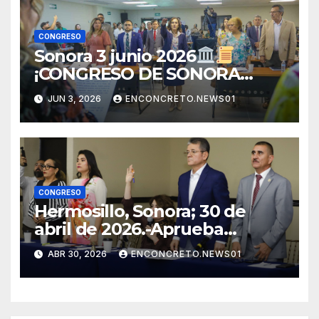
CONGRESO
Sonora 3 junio 2026
¡CONGRESO DE SONORA
APRUEBA CAMBIOS
JUN 3, 2026
ENCONCRETO.NEWS01
ELECTORALES Y ANALIZA
NUEVAS REFORMAS!
CONGRESO
Hermosillo, Sonora; 30 de
abril de 2026.-Aprueba
Congreso de Sonora ley para
ABR 30, 2026
ENCONCRETO.NEWS01
personas migrantes, atiende
amparo y concluye periodo
ordinario