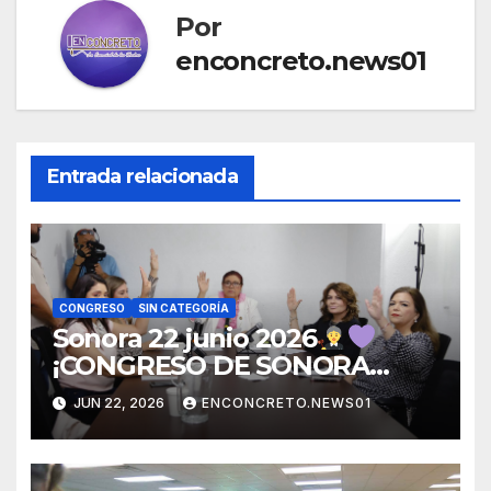
Por
enconcreto.news01
Entrada relacionada
CONGRESO
SIN CATEGORÍA
Sonora 22 junio 2026
¡CONGRESO DE SONORA
ABRE CONVOCATORIA PARA
JUN 22, 2026
ENCONCRETO.NEWS01
TITULAR DE LA UNIDAD DE
IGUALDAD DE GÉNERO!