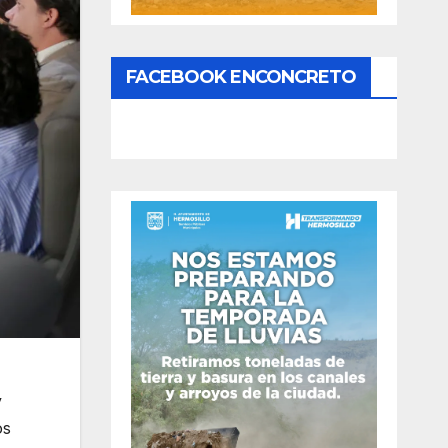
FACEBOOK ENCONCRETO
y
os