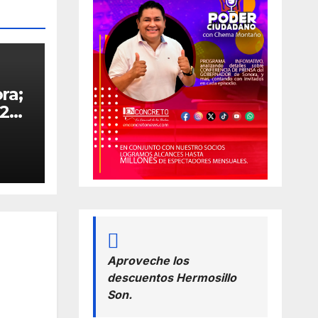
ra;
26.-
so
ra
nde
uye
o
Aproveche los
descuentos Hermosillo
Son.