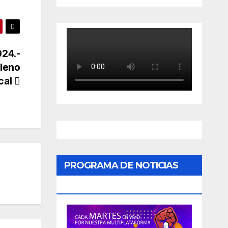
024.-
Pleno
cal
PROGRAMA DE NOTICIAS
«PODER CIUDADANO»