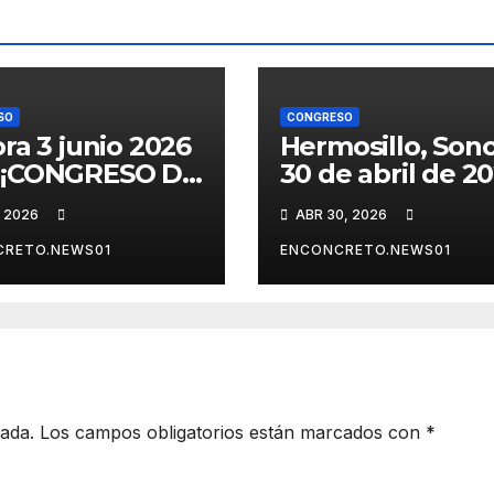
SO
CONGRESO
ra 3 junio 2026
Hermosillo, Sono
 ¡CONGRESO DE
30 de abril de 20
ORA APRUEBA
Aprueba Congre
, 2026
ABR 30, 2026
BIOS
de Sonora ley pa
CTORALES Y
personas
CRETO.NEWS01
ENCONCRETO.NEWS01
LIZA NUEVAS
migrantes, atie
RMAS! ⚖️🗳️
amparo y concl
periodo ordinari
cada.
Los campos obligatorios están marcados con
*