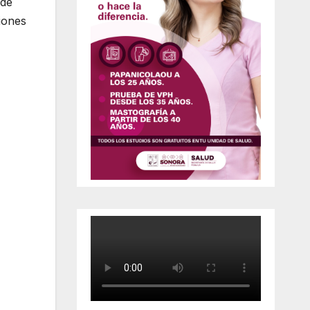
 de
iones