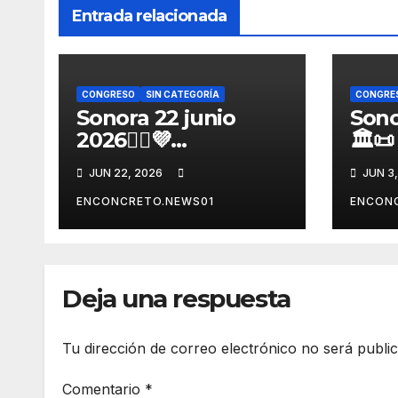
Entrada relacionada
CONGRESO
SIN CATEGORÍA
CONGRE
Sonora 22 junio
Sono
2026👩‍⚖️💜
🏛️
¡CONGRESO DE
SON
JUN 22, 2026
JUN 3
SONORA ABRE
CAM
CONVOCATORIA
ELE
ENCONCRETO.NEWS01
ENCON
PARA TITULAR DE
ANA
LA UNIDAD DE
REFO
IGUALDAD DE
GÉNERO! 📋🏛️
Deja una respuesta
Tu dirección de correo electrónico no será publi
Comentario
*