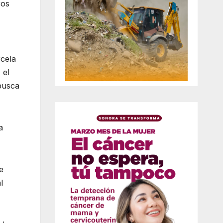
ros
cela
 el
busca
a
e
l