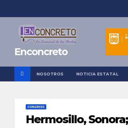
Saltar
al
contenido
Enconcreto
NOSOTROS
NOTICIA ESTATAL
CONGRESO
Hermosillo, Sonora