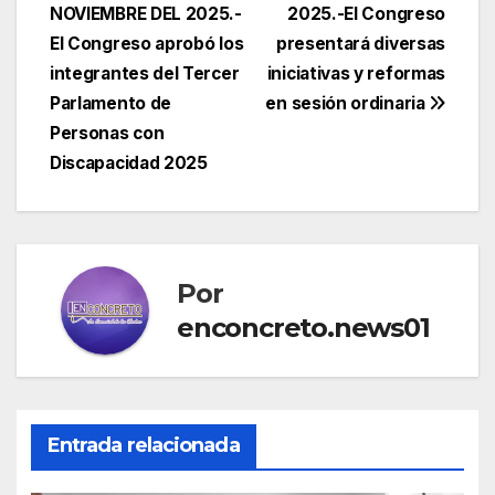
de
NOVIEMBRE DEL 2025.-
2025.-El Congreso
entradas
El Congreso aprobó los
presentará diversas
integrantes del Tercer
iniciativas y reformas
Parlamento de
en sesión ordinaria
Personas con
Discapacidad 2025
Por
enconcreto.news01
Entrada relacionada