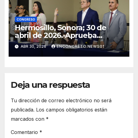
CONGRESO
Hermosillo, Sonora; 30 de
abril de 2026.-Aprueba
Congreso de Sonora ley para
ABR 30, 2026
ENCONCRETO.NEWS01
personas migrantes, atiende
amparo y concluye periodo
ordinario
Deja una respuesta
Tu dirección de correo electrónico no será
publicada.
Los campos obligatorios están
marcados con
*
Comentario
*