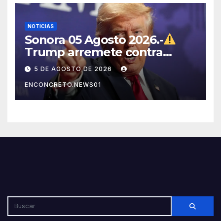
NOTICIAS
Sonora 05 Agosto 2026.-
Trump arremete contra
México, Canadá y otras
5 DE AGOSTO DE 2026
potencias por supuestos
ENCONCRETO.NEWS01
abusos comerciales