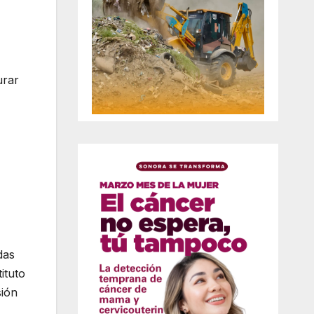
urar
das
ituto
sión