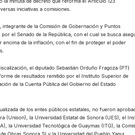
icó la minuta de decreto que reforma el Artículo 123
iversas iniciativas a comisiones.
, integrante de la Comisión de Gobernación y Puntos
do por el Senado de la República, con el cual se busca aseg
encima de la inflación, con el fin de proteger el poder
s.
Fiscalización, el diputado Sebastián Orduño Fragoza (PT)
nforme de resultados remitido por el Instituto Superior de
icación de la Cuenta Pública del Gobierno del Estado
dualizada de los entes públicos estatales, no fueron aproba
a (Unison), la Universidad Estatal de Sonora (UES), el Inst
A), la Universidad Tecnológica de Guaymas (ITG), la Comi
 de Obras Sonora SI y la Universidad del Pueblo Yaqui.