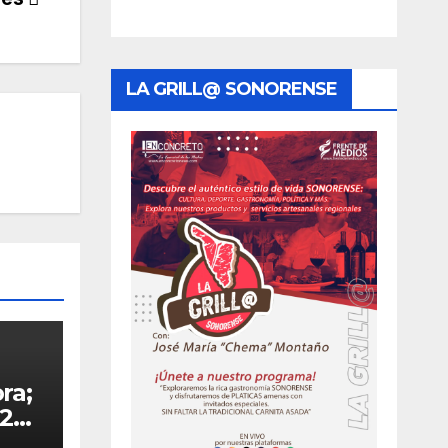
LA GRILL@ SONORENSE
ra;
26.-
so