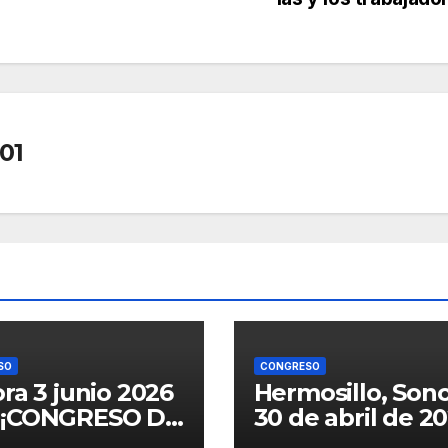
01
SO
CONGRESO
ra 3 junio 2026
Hermosillo, Sono
 ¡CONGRESO DE
30 de abril de 20
ORA APRUEBA
Aprueba Congre