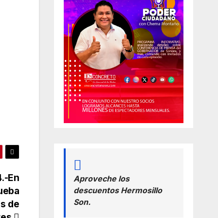
4.-En
Aproveche los
rueba
descuentos Hermosillo
Son.
os de
ores