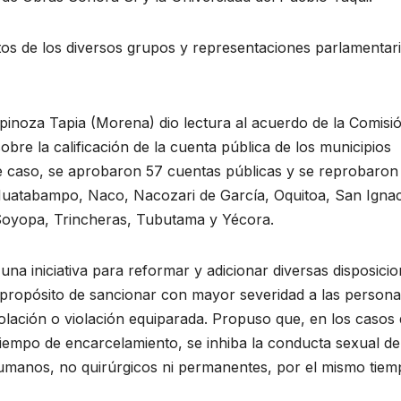
ntos de los diversos grupos y representaciones parlamentar
pinoza Tapia (Morena) dio lectura al acuerdo de la Comisi
sobre la calificación de la cuenta pública de los municipios
ste caso, se aprobaron 57 cuentas públicas y se reprobaron 
Huatabampo, Naco, Nacozari de García, Oquitoa, San Ignac
 Soyopa, Trincheras, Tubutama y Yécora.
na iniciativa para reformar y adicionar diversas disposici
 propósito de sancionar con mayor severidad a las person
olación o violación equiparada. Propuso que, en los casos
 tiempo de encarcelamiento, se inhiba la conducta sexual de
umanos, no quirúrgicos ni permanentes, por el mismo tiem