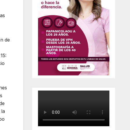
ias
ón de
15:
io
ones
as
 de
 la
po