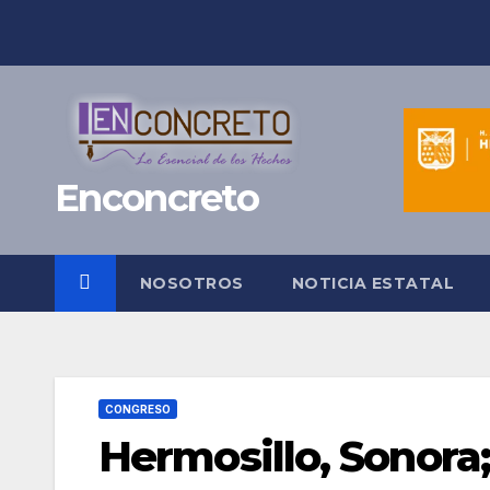
Saltar
al
contenido
Enconcreto
NOSOTROS
NOTICIA ESTATAL
CONGRESO
Hermosillo, Sonora;