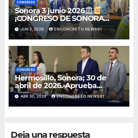
CONGRESO
Sonora 3 junio 2026
¡CONGRESO DE SONORA
APRUEBA CAMBIOS
JUN 3, 2026
ENCONCRETO.NEWS01
ELECTORALES Y ANALIZA
NUEVAS REFORMAS!
CONGRESO
Hermosillo, Sonora; 30 de
abril de 2026.-Aprueba
Congreso de Sonora ley para
ABR 30, 2026
ENCONCRETO.NEWS01
personas migrantes, atiende
amparo y concluye periodo
ordinario
Deja una respuesta