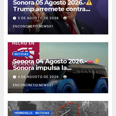
Sonora 05 Agosto 2026.-
Trump arremete contra
México, Canadá y otras
5 DE AGOSTO DE 2026
potencias por supuestos
ENCONCRETO.NEWS01
abusos comerciales
NOTICIAS
Sonora 04 Agosto 2026.-
Sonora impulsa la
electromovilidad con
4 DE AGOSTO DE 2026
«Beyond», un vehículo
ENCONCRETO.NEWS01
eléctrico desarrollado junto
al ITH
HERMOSILLO
NOTICIAS