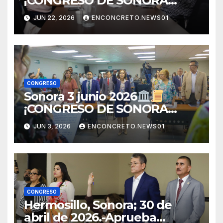
¡CONGRESO DE SONORA
ABRE CONVOCATORIA PARA
JUN 22, 2026
ENCONCRETO.NEWS01
TITULAR DE LA UNIDAD DE
IGUALDAD DE GÉNERO!
CONGRESO
Sonora 3 junio 2026
¡CONGRESO DE SONORA
APRUEBA CAMBIOS
JUN 3, 2026
ENCONCRETO.NEWS01
ELECTORALES Y ANALIZA
NUEVAS REFORMAS!
CONGRESO
Hermosillo, Sonora; 30 de
abril de 2026.-Aprueba