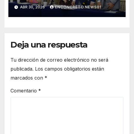
Congreso de Sonora ley para
ABR 30, 2026
ENCONCRETO.NEWS01
personas migrantes, atiende
amparo y concluye periodo
ordinario
Deja una respuesta
Tu dirección de correo electrónico no será
publicada.
Los campos obligatorios están
marcados con
*
Comentario
*