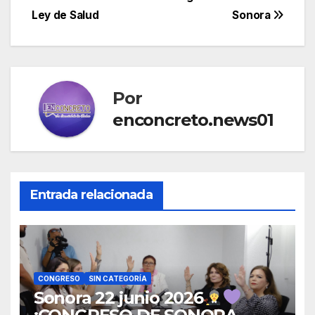
entradas
Ley de Salud
Sonora
Por
enconcreto.news01
Entrada relacionada
CONGRESO
SIN CATEGORÍA
Sonora 22 junio 2026