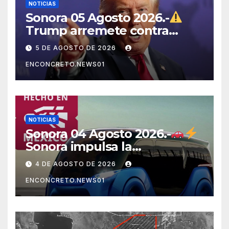
NOTICIAS
Sonora 05 Agosto 2026.-
Trump arremete contra
México, Canadá y otras
5 DE AGOSTO DE 2026
potencias por supuestos
ENCONCRETO.NEWS01
abusos comerciales
NOTICIAS
Sonora 04 Agosto 2026.-
Sonora impulsa la
electromovilidad con
4 DE AGOSTO DE 2026
«Beyond», un vehículo
ENCONCRETO.NEWS01
eléctrico desarrollado junto
al ITH