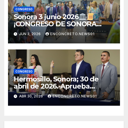
CONGRESO
Sonora 3 junio 2026
¡CONGRESO DE SONORA
APRUEBA CAMBIOS
JUN 3, 2026
ENCONCRETO.NEWS01
ELECTORALES Y ANALIZA
NUEVAS REFORMAS!
CONGRESO
Hermosillo, Sonora; 30 de
abril de 2026.-Aprueba
Congreso de Sonora ley para
ABR 30, 2026
ENCONCRETO.NEWS01
personas migrantes, atiende
amparo y concluye periodo
ordinario