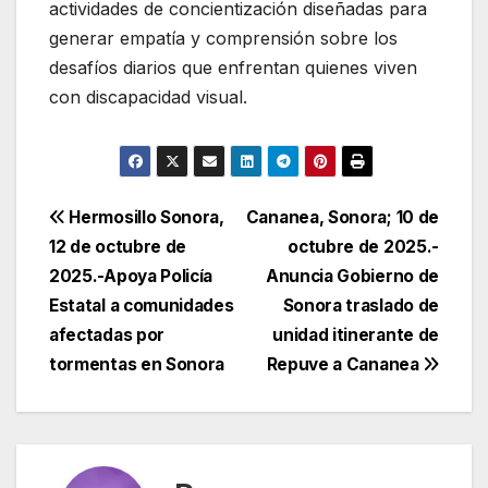
actividades de concientización diseñadas para
generar empatía y comprensión sobre los
desafíos diarios que enfrentan quienes viven
con discapacidad visual.
Navegación
Hermosillo Sonora,
Cananea, Sonora; 10 de
12 de octubre de
octubre de 2025.-
de
2025.-Apoya Policía
Anuncia Gobierno de
entradas
Estatal a comunidades
Sonora traslado de
afectadas por
unidad itinerante de
tormentas en Sonora
Repuve a Cananea