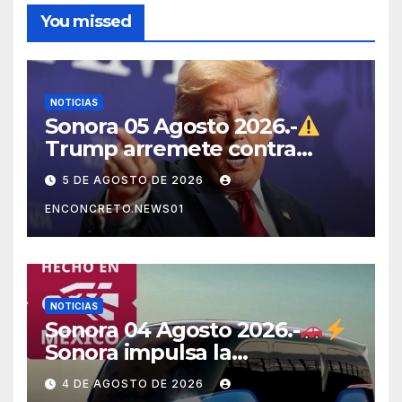
You missed
NOTICIAS
Sonora 05 Agosto 2026.-
Trump arremete contra
México, Canadá y otras
5 DE AGOSTO DE 2026
potencias por supuestos
ENCONCRETO.NEWS01
abusos comerciales
NOTICIAS
Sonora 04 Agosto 2026.-
Sonora impulsa la
electromovilidad con
4 DE AGOSTO DE 2026
«Beyond», un vehículo